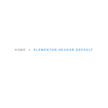
Elementor Header
Default
HOME
ELEMENTOR HEADER DEFAULT